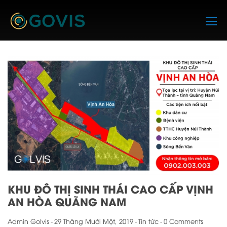
Skip
to
content
KHU ĐÔ THỊ SINH THÁI CAO CẤP VỊNH
AN HÒA QUÃNG NAM
Admin Golvis
-
29 Tháng Mười Một, 2019
-
Tin tức
-
0 Comments