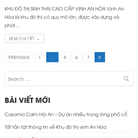
KHU ĐÔ THỊ SINH THÁI CAO CẤP VỊNH AN HÒA Vịnh An
Hòa là khu đô thị có quy mô lớn, được xây dựng và
phát…
XEM CHI TIẾT →
Điều
PREVIOUS
1
…
5
6
7
8
hướng
bài
Search
viết
for:
BÀI VIẾT MỚI
Casamia Calm Hội An – Dự án nhiều trong lòng phố cổ
Tất tần tật thông tin về Khu đô thị vịnh An Hòa