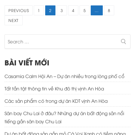
Điều
PREVIOUS
1
2
3
4
5
…
8
hướng
NEXT
bài
viết
Search
for:
BÀI VIẾT MỚI
Casamia Calm Hội An – Dự án nhiều trong lòng phố cổ
Tất tần tật thông tin về Khu đô thị vịnh An Hòa
Các sản phẩm có trong dự án KDT vịnh An Hòa
Sân bay Chu Lai ở đâu? Những dự án bất động sản nổi
tiếng gần sân bay Chu Lai
Dự án bất động sản gần mỏ Cá Voi Xanh có tiềm năng