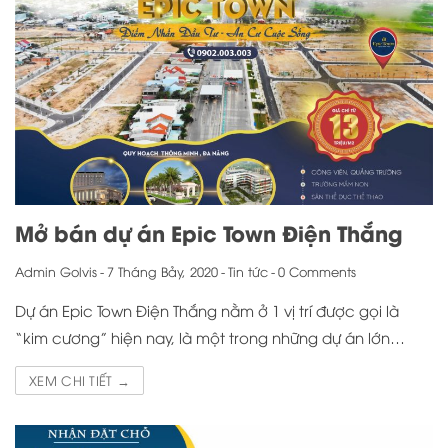
Mở bán dự án Epic Town Điện Thắng
Admin Golvis
-
7 Tháng Bảy, 2020
-
Tin tức
-
0 Comments
Dự án Epic Town Điện Thắng nằm ở 1 vị trí được gọi là
“kim cương” hiện nay, là một trong những dự án lớn…
XEM CHI TIẾT →