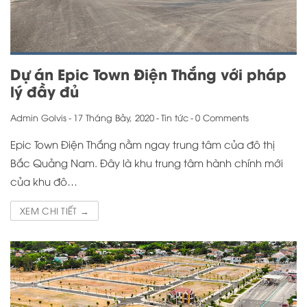
Dự án Epic Town Điện Thắng với pháp
lý đầy đủ
Admin Golvis
-
17 Tháng Bảy, 2020
-
Tin tức
-
0 Comments
Epic Town Điện Thắng nằm ngay trung tâm của đô thị
Bắc Quảng Nam. Đây là khu trung tâm hành chính mới
của khu đô…
XEM CHI TIẾT →