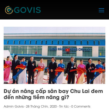
Skip
to
content
Dự án nâng cấp sân bay Chu Lai đem
đến những tiềm năng gì?
Admin Golvis
-
28 Tháng Chín, 2020
-
Tin tức
-
0 Comments