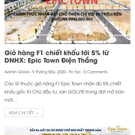
Giỏ hàng F1 chiết khấu tới 5% từ
DNHX: Epic Town Điện Thắng
Admin Golvis
-
9 Tháng Bảy, 2020
-
Tin tức
-
0 Comments
Các lô thuộc giỏ hàng F1 Epic Town nhận đủ 5% chiết
khấu gốc từ Chủ đầu tư, sàn GOLVIS trong đợt mở bán
mới…
XEM CHI TIẾT →