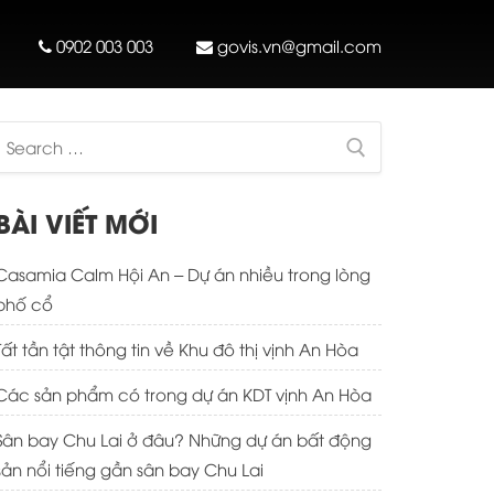
0902 003 003
govis.vn@gmail.com
Search
for:
BÀI VIẾT MỚI
Casamia Calm Hội An – Dự án nhiều trong lòng
phố cổ
Tất tần tật thông tin về Khu đô thị vịnh An Hòa
Các sản phẩm có trong dự án KDT vịnh An Hòa
Sân bay Chu Lai ở đâu? Những dự án bất động
sản nổi tiếng gần sân bay Chu Lai