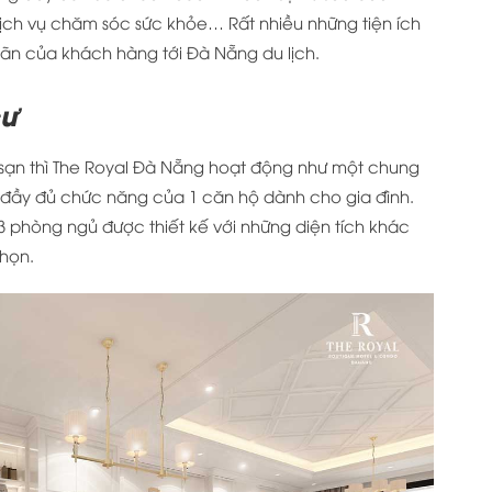
dịch vụ chăm sóc sức khỏe… Rất nhiều những tiện ích
iãn của khách hàng tới Đà Nẵng du lịch.
cư
sạn thì The Royal Đà Nẵng hoạt động như một chung
i đầy đủ chức năng của 1 căn hộ dành cho gia đình.
 phòng ngủ được thiết kế với những diện tích khác
họn.