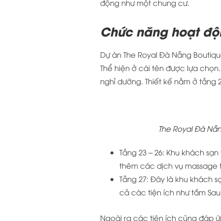
động như một chung cư.
Chức năng hoạt độ
Dự án The Royal Đà Nẵng Boutiq
Thể hiện ở cái tên được lựa chọ
nghỉ dưỡng. Thiết kế nằm ở tầng 2
The Royal Đà Nẵn
Tầng 23 – 26: Khu khách sạn 
thêm các dịch vụ massage 
Tầng 27: Đây là khu khách s
cả các tiện ích như tắm Sa
Ngoài ra các tiện ích cũng đáp 