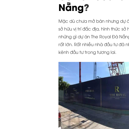
Nẵng
?
Mặc dù chưa mở bán nhưng dự án
sở hữu vị trí đắc địa, hình thức s
những gì dự án The Royal Đà Nẵng 
rất lớn. Rất nhiều nhà đầu tư đã
kênh đầu tư trong tương lai.