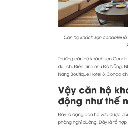
Căn hộ khách sạn condotel là h
Thường căn hộ khách sạn Condote
du lịch. Điển hình như Đà Nẵng,
Nẵng Boutique Hotel & Condo chín
Vậy căn hộ kh
động như thế 
Đây là dạng căn hộ vừa được dùn
phòng nghỉ dưỡng. Đây là tổ hợp 