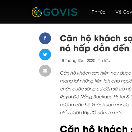
Skip
Tin tức
Về Gov
to
content
Căn hộ khách sạ
nó hấp dẫn đến
18 Tháng Sáu, 2020
-
Tin tức
Căn hộ khách sạn hiện nay được 
mang lại những tiện ích cho ngườ
chắn cuộc sống cư dân sẽ trở nên
Royal Đà Nẵng Boutique Hotel & C
hướng căn hộ khách sạn condo.
hiểu dưới đây để nắm rõ hơn.
Căn hộ khách s