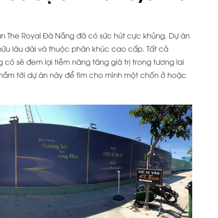
 The Royal Đà Nẵng đã có sức hút cực khủng. Dự án
ở hữu lâu dài và thuộc phân khúc cao cấp. Tất cả
có sẽ đem lại tiềm năng tăng giá trị trong tương lai
 nhắm tới dự án này để tìm cho mình một chốn ở hoặc