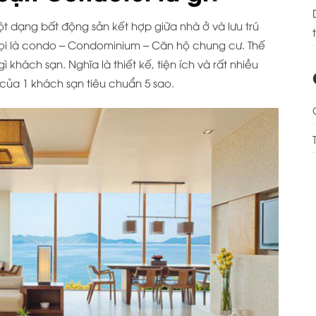
 dạng bất động sản kết hợp giữa nhà ở và lưu trú
gọi là condo – Condominium – Căn hộ chung cư. Thế
khách sạn. Nghĩa là thiết kế, tiện ích và rất nhiều
của 1 khách sạn tiêu chuẩn 5 sao.