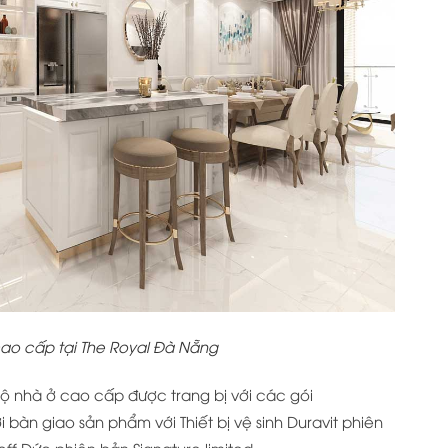
ao cấp tại The Royal Đà Nẵng
ộ nhà ở cao cấp được trang bị với các gói
 bàn giao sản phẩm với Thiết bị vệ sinh Duravit phiên
ff Đức phiên bản Signature limited.