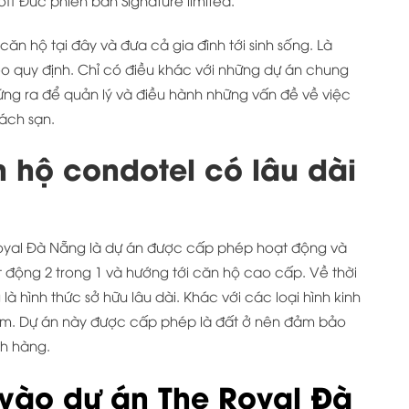
n hộ tại đây và đưa cả gia đình tới sinh sống. Là
eo quy định. Chỉ có điều khác với những dự án chung
ứng ra để quản lý và điều hành những vấn đề về việc
ách sạn.
 hộ condotel có lâu dài
oyal Đà Nẵng là dự án được cấp phép hoạt động và
t động 2 trong 1 và hướng tới căn hộ cao cấp. Về thời
là hình thức sở hữu lâu dài. Khác với các loại hình kinh
ăm. Dự án này được cấp phép là đất ở nên đảm bảo
ch hàng.
 vào dự án The Royal Đà