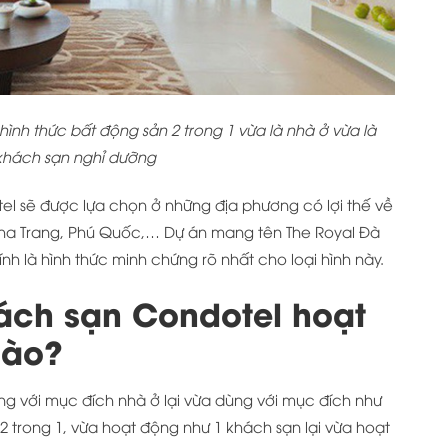
ình thức bất động sản 2 trong 1 vừa là nhà ở vừa là
khách sạn nghỉ dưỡng
l sẽ được lựa chọn ở những địa phương có lợi thế về
 Nha Trang, Phú Quốc,… Dự án mang tên The Royal Đà
h là hình thức minh chứng rõ nhất cho loại hình này.
ách sạn Condotel hoạt
nào?
g với mục đích nhà ở lại vừa dùng với mục đích như
2 trong 1, vừa hoạt động như 1 khách sạn lại vừa hoạt