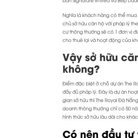
Nghĩa là khách hàng có thể mua că
chủ sở hữu căn hộ với pháp lý th
cư thông thường sẽ có 1 đơn vị đ
cho thuê lại và hoạt động của kh
Vậy sở hữu
căn
không
?
Điểm đặc biệt ở chỗ dự án The R
đầy đủ pháp lý. Đây là dự án hoạ
gian sở hữu thì The Royal Đà Nẵng 
doanh thông thường chỉ có 50 n
hình thức sở hữu lâu dài cho khá
Có nên đầu tư