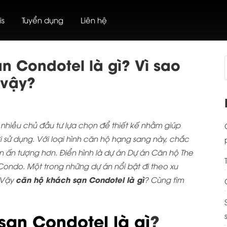
is
Tuyển dụng
Liên hệ
n Condotel là gì? Vì sao
 vậy?
nhiều chủ đầu tư lựa chọn để thiết kế nhằm giúp
i sử dụng. Với loại hình căn hộ hạng sang này, chắc
 ấn tượng hơn. Điển hình là dự án Dự án Căn hộ The
ondo. Một trong những dự án nổi bật đi theo xu
căn hộ khách sạn Condotel là gì
 Vậy
? Cùng tìm
ạn Condotel là gì
?