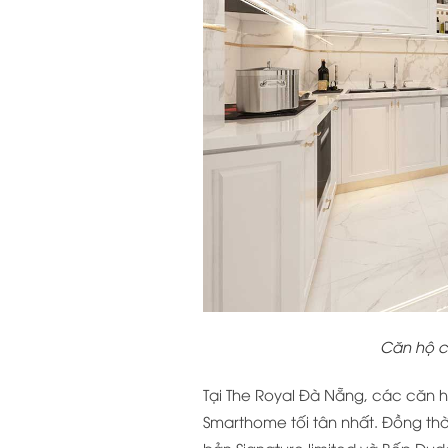
Căn hộ c
Tại The Royal Đà Nẵng, các căn h
Smarthome tối tân nhất. Đồng thời
bản Signature limited và Bếp Dudo