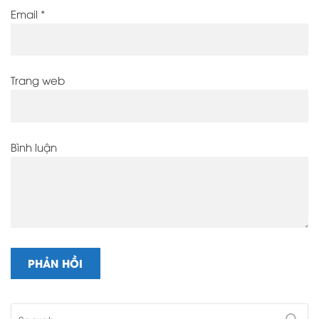
Email
*
Trang web
Bình luận
Search