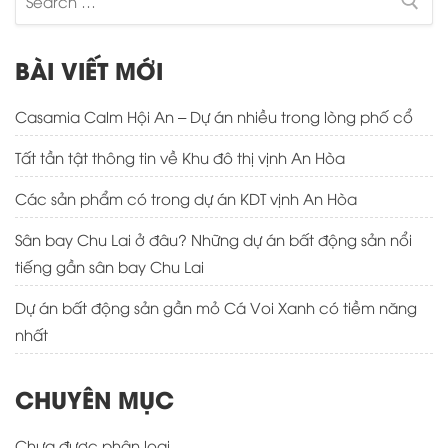
for:
BÀI VIẾT MỚI
Casamia Calm Hội An – Dự án nhiều trong lòng phố cổ
Tất tần tật thông tin về Khu đô thị vịnh An Hòa
Các sản phẩm có trong dự án KDT vịnh An Hòa
Sân bay Chu Lai ở đâu? Những dự án bất động sản nổi
tiếng gần sân bay Chu Lai
Dự án bất động sản gần mỏ Cá Voi Xanh có tiềm năng
nhất
CHUYÊN MỤC
Chưa được phân loại