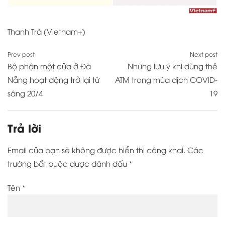
Thanh Trà (Vietnam+)
Điều
Prev post
Next post
Bộ phận một cửa ở Đà
Những lưu ý khi dùng thẻ
hướng
Nẵng hoạt động trở lại từ
ATM trong mùa dịch COVID-
bài
sáng 20/4
19
viết
Trả lời
Email của bạn sẽ không được hiển thị công khai.
Các
trường bắt buộc được đánh dấu
*
Tên
*